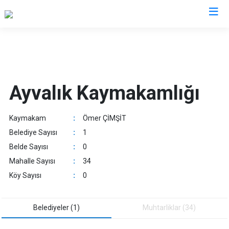
Balıkesir
Ayvalık
Havran
Ayvalık Kaymakamlığı
Balya
İvrindi
Bandırma
Kepsut
Kaymakam
:
Ömer ÇİMŞİT
Bigadiç
Manyas
Belediye Sayısı
:
1
Burhaniye
Marmara
Belde Sayısı
:
0
Dursunbey
Savaştepe
Mahalle Sayısı
:
34
Edremit
Sındırgı
Köy Sayısı
:
0
Erdek
Susurluk
Gömeç
Karesi
Belediyeler (1)
Muhtarliklar (34)
Gönen
Altıeylül