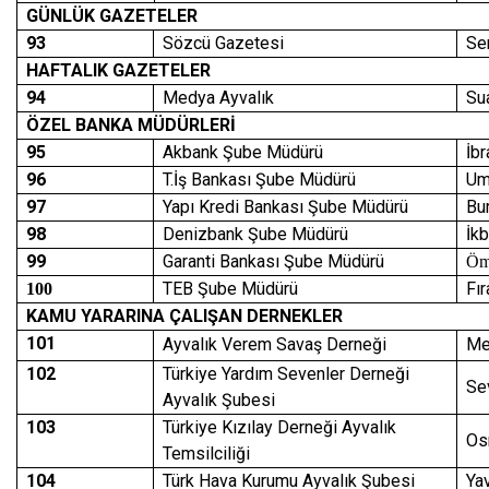
GÜNLÜK GAZETELER
93
Sözcü Gazetesi
Se
HAFTALIK GAZETELER
94
Medya Ayvalık
Su
ÖZEL BANKA MÜDÜRLERİ
95
Akbank Şube Müdürü
İb
96
T.İş Bankası Şube Müdürü
Um
97
Yapı Kredi Bankası Şube Müdürü
Bu
98
Denizbank Şube Müdürü
İk
99
Garanti Bankası Şube Müdürü
Öm
TEB Şube Müdürü
Fı
100
KAMU YARARINA ÇALIŞAN DERNEKLER
101
Ayvalık Verem Savaş Derneği
Me
102
Türkiye Yardım Sevenler Derneği
Se
Ayvalık Şubesi
103
Türkiye Kızılay Derneği Ayvalık
Os
Temsilciliği
104
Türk Hava Kurumu Ayvalık Şubesi
Ya