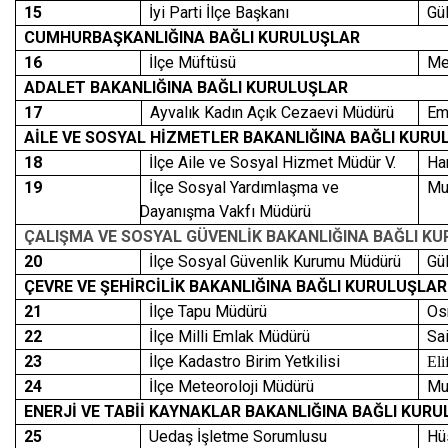
15
İyi Parti İlçe Başkanı
Gü
CUMHURBAŞKANLIĞINA BAĞLI KURULUŞLAR
16
İlçe Müftüsü
Me
ADALET BAKANLIĞINA BAĞLI KURULUŞLAR
17
Ayvalık Kadın Açık Cezaevi Müdürü
Em
AİLE VE SOSYAL HİZMETLER BAKANLIĞINA BAĞLI KURU
18
İlçe Aile ve Sosyal Hizmet Müdür V.
Ha
19
İlçe Sosyal Yardımlaşma ve
Mu
Dayanışma Vakfı Müdürü
ÇALIŞMA VE SOSYAL GÜVENLİK BAKANLIĞINA BAĞLI K
20
İlçe Sosyal Güvenlik Kurumu Müdürü
Gü
ÇEVRE VE ŞEHİRCİLİK BAKANLIĞINA BAĞLI KURULUŞLAR
21
İlçe Tapu Müdürü
Os
22
İlçe Milli Emlak Müdürü
Sa
23
İlçe Kadastro Birim Yetkilisi
El
24
İlçe Meteoroloji Müdürü
Mu
ENERJİ VE TABİİ KAYNAKLAR BAKANLIĞINA BAĞLI KUR
25
Uedaş İşletme Sorumlusu
Hü