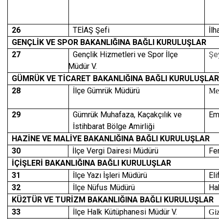
26
TEİAŞ Şefi
İl
GENÇLİK VE SPOR BAKANLIĞINA BAĞLI KURULUŞLAR
27
Gençlik Hizmetleri ve Spor İlçe
Şe
Müdür V.
GÜMRÜK VE TİCARET BAKANLIĞINA BAĞLI KURULUŞLAR
28
İlçe Gümrük Müdürü
Me
29
Gümrük Muhafaza, Kaçakçılık ve
Em
İstihbarat Bölge Amirliği
HAZİNE VE MALİYE BAKANLIĞINA BAĞLI KURULUŞLAR
30
İlçe Vergi Dairesi Müdürü
Fe
İÇİŞLERİ BAKANLIĞINA BAĞLI KURULUŞLAR
31
İlçe Yazı İşleri Müdürü
El
32
İlçe Nüfus Müdürü
Ha
KÜ2TÜR VE TURİZM BAKANLIĞINA BAĞLI KURULUŞLAR
33
İlçe Halk Kütüphanesi Müdür V.
Gi