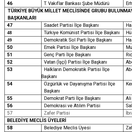
46
T. Vakıflar Bankası Şube Müdürü
Er
TÜRKİYE BÜYÜK MİLLET MECLİSİNDE GRUBU BULUNMAYA
BAŞKANLARI
47
Saadet Partisi İlçe Başkanı
Ha
Türkiye Komünist Partisi İlçe Başkanı
Hü
48
Demokratik Sol Parti İlçe Başkanı
Ha
49
50
Emek Partisi İlçe Başkanı
Mu
51
Genç Parti İlçe Başkanı
Ri
52
Vatan (İşçi) Partisi İlçe Başkanı
Ab
53
Halkların Demokratik Partisi İlçe
Ab
Başkanı
54
Özgürlük ve Dayanışma Partisi İlçe
Ke
Başkanı
55
Demokrat Parti İlçe Başkanı
Ali
56
Demokrasi ve Atılım Partisi
Sa
57
Zafer Partisi
İb
BELEDİYE MECLİS ÜYELERİ
58
Belediye Meclis Üyesi
Za