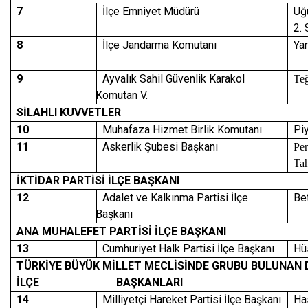
7
İlçe Emniyet Müdürü
Uğ
2. 
8
İlçe Jandarma Komutanı
Ya
9
Ayvalık Sahil Güvenlik Karakol
Te
Komutan V.
SİLAHLI KUVVETLER
10
Muhafaza Hizmet Birlik Komutanı
Pi
11
Askerlik Şubesi Başkanı
Pe
Ta
İKTİDAR PARTİSİ İLÇE BAŞKANI
12
Adalet ve Kalkınma Partisi İlçe
Be
Başkanı
ANA MUHALEFET PARTİSİ İLÇE BAŞKANI
13
Cumhuriyet Halk Partisi İlçe Başkanı
Hü
TÜRKİYE BÜYÜK MİLLET MECLİSİNDE GRUBU BULUNAN D
İLÇE BAŞKANLARI
14
Milliyetçi Hareket Partisi İlçe Başkanı
Ha