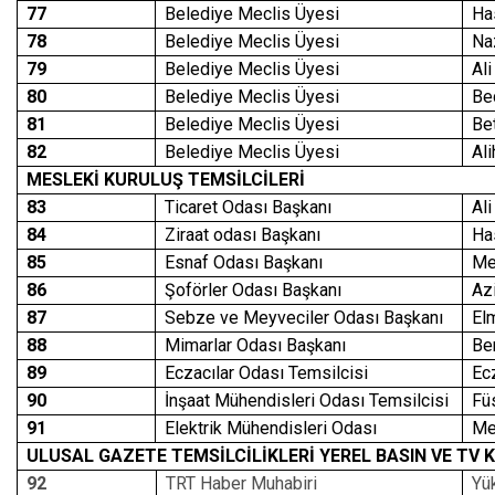
77
Belediye Meclis Üyesi
Ha
78
Belediye Meclis Üyesi
Na
79
Belediye Meclis Üyesi
Al
80
Belediye Meclis Üyesi
Be
81
Belediye Meclis Üyesi
Be
82
Belediye Meclis Üyesi
Al
MESLEKİ KURULUŞ TEMSİLCİLERİ
83
Ticaret Odası Başkanı
Al
84
Ziraat odası Başkanı
Ha
85
Esnaf Odası Başkanı
Me
86
Şoförler Odası Başkanı
Az
87
Sebze ve Meyveciler Odası Başkanı
El
88
Mimarlar Odası Başkanı
Be
89
Eczacılar Odası Temsilcisi
Ec
90
İnşaat Mühendisleri Odası Temsilcisi
Fü
91
Elektrik Mühendisleri Odası
Me
ULUSAL GAZETE TEMSİLCİLİKLERİ YEREL BASIN VE TV 
92
TRT Haber Muhabiri
Yü