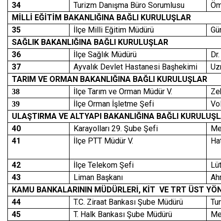
34
Turizm Danışma Büro Sorumlusu
Öm
MİLLİ EĞİTİM BAKANLIĞINA BAĞLI KURULUŞLAR
35
İlçe Milli Eğitim Müdürü
Gü
SAĞLIK BAKANLIĞINA BAĞLI KURULUŞLAR
36
İlçe Sağlık Müdürü
Dr
37
Ayvalık Devlet Hastanesi Başhekimi
Uz
TARIM VE ORMAN BAKANLIĞINA BAĞLI KURULUŞLAR
İlçe Tarım ve Orman Müdür V.
Ze
38
İlçe Orman İşletme Şefi
Vo
39
ULAŞTIRMA VE ALTYAPI BAKANLIĞINA BAĞLI KURULUŞ
40
Karayolları 29. Şube Şefi
Me
41
İlçe PTT Müdür V.
Ha
42
İlçe Telekom Şefi
Lü
43
Liman Başkanı
Ah
KAMU BANKALARININ MÜDÜRLERİ, KİT VE TRT ÜST YÖN
44
T.C. Ziraat Bankası Şube Müdürü
Tu
45
T. Halk Bankası Şube Müdürü
Me