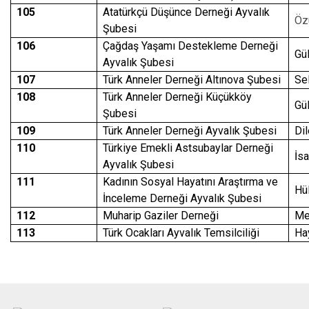
105
Atatürkçü Düşünce Derneği Ayvalık
Öz
Şubesi
106
Çağdaş Yaşamı Destekleme Derneği
Gü
Ayvalık Şubesi
107
Türk Anneler Derneği Altınova Şubesi
Se
108
Türk Anneler Derneği Küçükköy
Gü
Şubesi
109
Türk Anneler Derneği Ayvalık Şubesi
Di
110
Türkiye Emekli Astsubaylar Derneği
İs
Ayvalık Şubesi
111
Kadının Sosyal Hayatını Araştırma ve
Hü
İnceleme Derneği Ayvalık Şubesi
112
Muharip Gaziler Derneği
Me
113
Türk Ocakları Ayvalık Temsilciliği
Ha