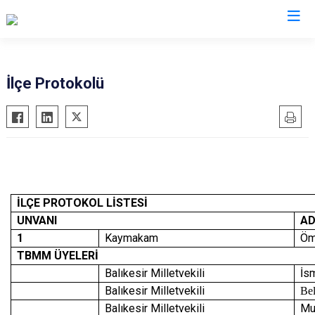
Balıkesir
İlçe Protokolü
Ayvalık
Havran
Balya
İvrindi
Bandırma
Kepsut
Bigadiç
Manyas
Burhaniye
Marmara
İLÇE PROTOKOL LİSTESİ
Dursunbey
Savaştepe
UNVANI
AD
1
Kaymakam
Öm
Edremit
Sındırgı
TBMM ÜYELERİ
Erdek
Susurluk
Balıkesir Milletvekili
İs
Gömeç
Karesi
Balıkesir Milletvekili
Be
Gönen
Altıeylül
Balıkesir Milletvekili
Mu