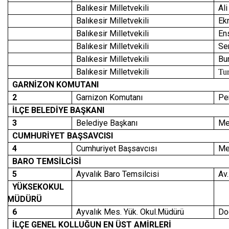
Balıkesir Milletvekili
Al
Balıkesir Milletvekili
Ek
Balıkesir Milletvekili
En
Balıkesir Milletvekili
Se
Balıkesir Milletvekili
Bu
Balıkesir Milletvekili
Tu
GARNİZON KOMUTANI
2
Garnizon Komutanı
Pe
İLÇE BELEDİYE BAŞKANI
3
Belediye Başkanı
Me
CUMHURİYET BAŞSAVCISI
4
Cumhuriyet Başsavcısı
Me
BARO TEMSİLCİSİ
5
Ayvalık Baro Temsilcisi
Av
YÜKSEKOKUL
MÜDÜRÜ
6
Ayvalık Mes. Yük. Okul.Müdürü
Do
İLÇE GENEL KOLLUĞUN EN ÜST AMİRLERİ