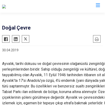
Balıkesir
Doğal Çevre
Ayvalık
Havran
Balya
İvrindi
30.04.2019
Bandırma
Kepsut
Bigadiç
Manyas
Ayvalık, tarihi dokusu ve doğal çevresinin olağanüstü zenginliği
Burhaniye
Marmara
yerleşimlerinden biridir. Sahip olduğu zenginliği ve kültürel, do
Dursunbey
Savaştepe
taşıyabilmiş olan Ayvalık, 11 Eylül 1946 tarihinden itibaren sit al
Edremit
Ayvalık’ta 17’si Anadolu’ya özgü, 4’ü endemik (yani dünyada yal
Sındırgı
türü saptanmıştır. Bu özellikleri ve benzersiz sualtı zenginlikler
Erdek
Susurluk
Tabiat Parkı ilan edilerek de bölge, koruma altına alınmıştır. Özell
Gömeç
Karesi
çiçeklerinin şöleni görülmeye değerdir. Ayvalık ve çevresindeki
Gönen
Altıeylül
izlemek için, egemen bir tepeye çıkıp etrafa bakmak yeterlidir. 