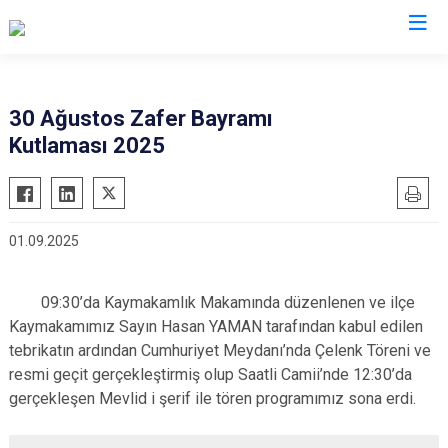
Balıkesir
30 Ağustos Zafer Bayramı
Kutlaması 2025
Ayvalık
Havran
Balya
İvrindi
Bandırma
Kepsut
01.09.2025
Bigadiç
Manyas
Burhaniye
Marmara
09:30’da Kaymakamlık Makamında düzenlenen ve ilçe
Dursunbey
Savaştepe
Kaymakamımız Sayın Hasan YAMAN tarafından kabul edilen
Edremit
Sındırgı
tebrikatın ardından Cumhuriyet Meydanı’nda Çelenk Töreni ve
Erdek
resmi geçit gerçekleştirmiş olup Saatli Camii’nde 12:30’da
Susurluk
gerçekleşen Mevlid i şerif ile tören programımız sona erdi.
Gömeç
Karesi
Gönen
Altıeylül